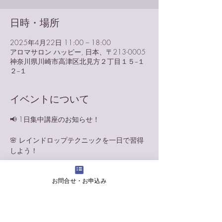
日時・場所
2025年4月22日 11:00 – 18:00
アロマサロン ハッピー, 日本、〒213-0005
神奈川県川崎市高津区北見方２丁目１５−１
２−１
イベントについて
📢 1日集中講座のお知らせ！
🌸 レインドロップテクニックを一日で習得
しよう！
✨ アロマの基本を徹底マスター！
お問合せ・お申込み
医療グレードのエッセンシャルオイルの基礎
を学びます。初心者の方でも安心して受講可
能！